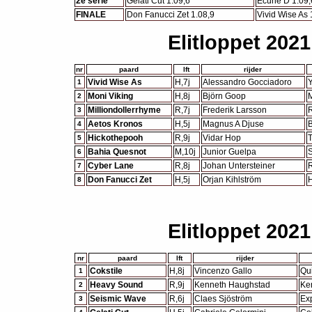
2e serie
Gelati Cut 1.09,6
Ecurie D 1.09,
FINALE
Don Fanucci Zet 1.08,9
Vivid Wise As 
Elitloppet 202
nr
paard
lft
rijder
Vivid Wise As
H,7j
Alessandro Gocciadoro
Y
1
Moni Viking
H,8j
Björn Goop
2
Milliondollerrhyme
R,7j
Frederik Larsson
3
Aetos Kronos
H,5j
Magnus A Djuse
B
4
Hickothepooh
R,9j
Vidar Hop
T
5
Bahia Quesnot
M,10j
Junior Guelpa
S
6
Cyber Lane
R,8j
Johan Untersteiner
R
7
Don Fanucci Zet
H,5j
Orjan Kihlström
H
8
Elitloppet 202
nr
paard
lft
rijder
Cokstile
H,8j
Vincenzo Gallo
Qu
1
Heavy Sound
R,9j
Kenneth Haughstad
Ke
2
Seismic Wave
R,6j
Claes Sjöström
Exp
3