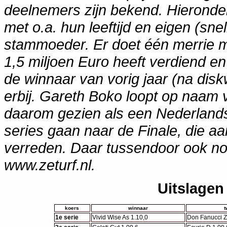
deelnemers zijn bekend. Hieronder
met o.a. hun leeftijd en eigen (s
stammoeder. Er doet één merrie m
1,5 miljoen Euro heeft verdiend en
de winnaar van vorig jaar (na diskw
erbij. Gareth Boko loopt op naam
daarom gezien als een Nederland
series gaan naar de Finale, die a
verreden. Daar tussendoor ook no
www.zeturf.nl.
Uitslagen
koers
winnaar
t
1e serie
Vivid Wise As 1.10,0
Don Fanucci Z