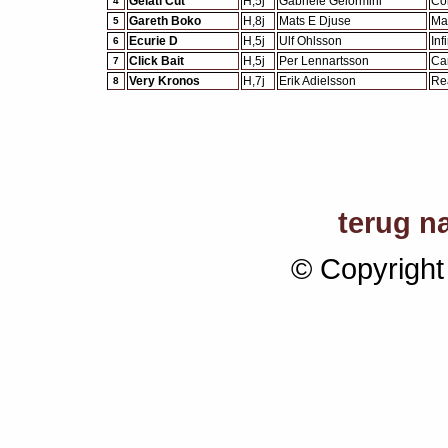
Gelati Cut
H,5j
Gabriele Gelormini
Cok
4
Gareth Boko
H,8j
Mats E Djuse
Ma
5
Ecurie D
H,5j
Ulf Ohlsson
Infi
6
Click Bait
H,5j
Per Lennartsson
Ca
7
Very Kronos
H,7j
Erik Adielsson
Re
8
terug n
© Copyright