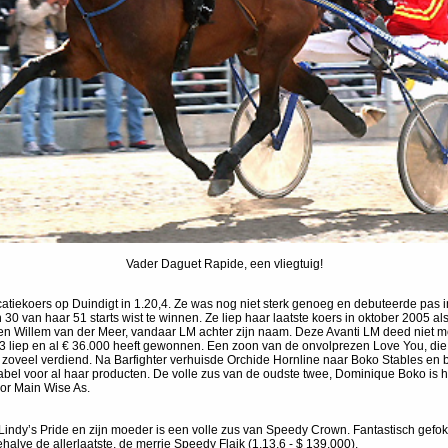
Vader Daguet Rapide, een vliegtuig!
catiekoers op Duindigt in 1.20,4. Ze was nog niet sterk genoeg en debuteerde pas
in 30 van haar 51 starts wist te winnen. Ze liep haar laatste koers in oktober 2005 
n Willem van der Meer, vandaar LM achter zijn naam. Deze Avanti LM deed niet me
,3 liep en al € 36.000 heeft gewonnen. Een zoon van de onvolprezen Love You, die
et zoveel verdiend. Na Barfighter verhuisde Orchide Hornline naar Boko Stables en
tabel voor al haar producten. De volle zus van de oudste twee, Dominique Boko is 
or Main Wise As.
Lindy’s Pride en zijn moeder is een volle zus van Speedy Crown. Fantastisch gefo
halve de allerlaatste, de merrie Speedy Flaik (1.13,6 - $ 139.000).