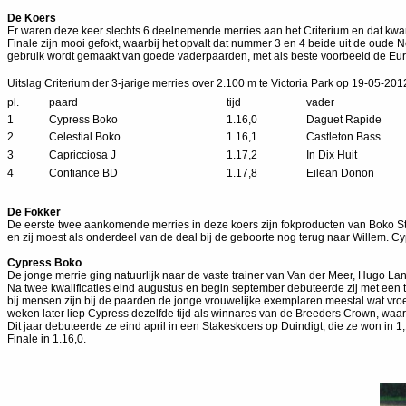
De Koers
Er waren deze keer slechts 6 deelnemende merries aan het Criterium en dat kwa
Finale zijn mooi gefokt, waarbij het opvalt dat nummer 3 en 4 beide uit de oud
gebruik wordt gemaakt van goede vaderpaarden, met als beste voorbeeld de Eu
Uitslag Criterium der 3-jarige merries over 2.100 m te Victoria Park op 19-05-201
pl.
paard
tijd
vader
1
Cypress Boko
1.16,0
Daguet Rapide
2
Celestial Boko
1.16,1
Castleton Bass
3
Capricciosa J
1.17,2
In Dix Huit
4
Confiance BD
1.17,8
Eilean Donon
De Fokker
De eerste twee aankomende merries in deze koers zijn fokproducten van Boko St
en zij moest als onderdeel van de deal bij de geboorte nog terug naar Willem. 
Cypress Boko
De jonge merrie ging natuurlijk naar de vaste trainer van Van der Meer, Hugo L
Na twee kwalificaties eind augustus en begin september debuteerde zij met een tw
bij mensen zijn bij de paarden de jonge vrouwelijke exemplaren meestal wat vroeg
weken later liep Cypress dezelfde tijd als winnares van de Breeders Crown, waa
Dit jaar debuteerde ze eind april in een Stakeskoers op Duindigt, die ze won in
Finale in 1.16,0.