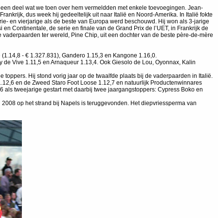
r een deel wat we toen over hem vermeldden met enkele toevoegingen. Jean-
krijk, dus week hij gedeeltelijk uit naar Italië en Noord-Amerika. In Italië fokte
rie- en vierjarige als de beste van Europa werd beschouwd. Hij won als 3-jarige
 en Continentale, de serie en finale van de Grand Prix de l’UET, in Frankrijk de
te vaderpaarden ter wereld, Pine Chip, uit een dochter van de beste père-de-mère
 (1.14,8 - € 1.327.831), Gandero 1.15,3 en Kangone 1.16,0.
 de Vive 1.11,5 en Arnaqueur 1.13,4. Ook Giesolo de Lou, Oyonnax, Kalin
toppers. Hij stond vorig jaar op de twaalfde plaats bij de vaderpaarden in Italië.
o 1.12,6 en de Zweed Staro Foot Loose 1.12,7 en natuurlijk Productenwinnares
6 als tweejarige gestart met daarbij twee jaargangstoppers: Cypress Boko en
 2008 op het strand bij Napels is teruggevonden. Het diepvriessperma van