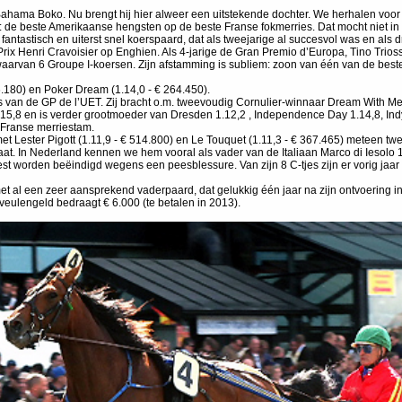
Bahama Boko. Nu brengt hij hier alweer een uitstekende dochter. We herhalen voo
de beste Amerikaanse hengsten op de beste Franse fokmerries. Dat mocht niet in Fran
ntastisch en uiterst snel koerspaard, dat als tweejarige al succesvol was en als d
rix Henri Cravoisier op Enghien. Als 4-jarige de Gran Premio d’Europa, Tino Triossi
, waarvan 6 Groupe I-koersen. Zijn afstamming is subliem: zoon van één van de bes
6.180) en Poker Dream (1.14,0 - € 264.450).
 van de GP de l’UET. Zij bracht o.m. tweevoudig Cornulier-winnaar Dream With Me
,8 en is verder grootmoeder van Dresden 1.12,2 , Independence Day 1.14,8, Indy
 Franse merriestam.
 Lester Pigott (1.11,9 - € 514.800) en Le Touquet (1.11,3 - € 367.465) meteen twee 
 gaat. In Nederland kennen we hem vooral als vader van de Italiaan Marco di Iesol
t worden beëindigd wegens een peesblessure. Van zijn 8 C-tjes zijn er vorig jaar 
 al een zeer aansprekend vaderpaard, dat gelukkig één jaar na zijn ontvoering in
ulengeld bedraagt € 6.000 (te betalen in 2013).