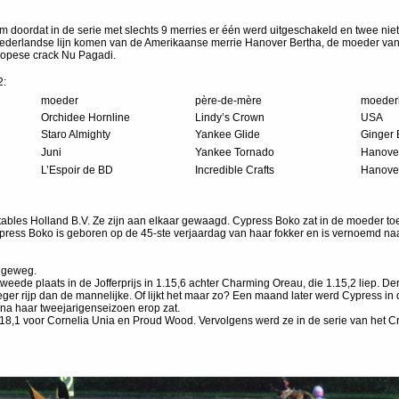
m doordat in de serie met slechts 9 merries er één werd uitgeschakeld en twee n
e Nederlandse lijn komen van de Amerikaanse merrie Hanover Bertha, de moeder van
ropese crack Nu Pagadi.
2:
moeder
père-de-mère
moederl
Orchidee Hornline
Lindy’s Crown
USA
Staro Almighty
Yankee Glide
Ginger 
Juni
Yankee Tornado
Hanover
L’Espoir de BD
Incredible Crafts
Hanover
ables Holland B.V. Ze zijn aan elkaar gewaagd. Cypress Boko zat in de moeder t
Cypress Boko is geboren op de 45-ste verjaardag van haar fokker en is vernoemd na
angeweg.
eede plaats in de Jofferprijs in 1.15,6 achter Charming Oreau, die 1.15,2 liep. De
er rijp dan de mannelijke. Of lijkt het maar zo? Een maand later werd Cypress in d
rna haar tweejarigenseizoen erop zat.
 1,18,1 voor Cornelia Unia en Proud Wood. Vervolgens werd ze in de serie van het 