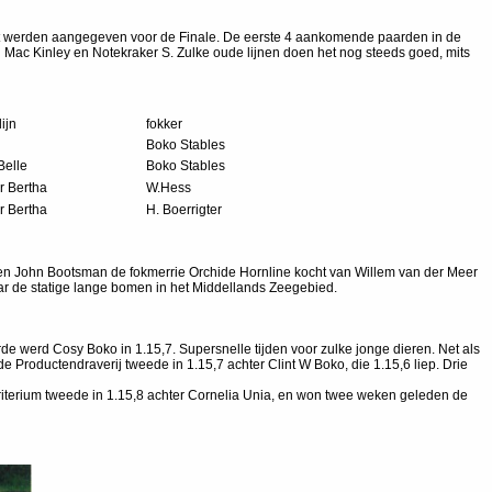
iet werden aangegeven voor de Finale. De eerste 4 aankomende paarden in de
 Mac Kinley en Notekraker S. Zulke oude lijnen doen het nog steeds goed, mits
ijn
fokker
Boko Stables
Belle
Boko Stables
 Bertha
W.Hess
 Bertha
H. Boerrigter
oen John Bootsman de fokmerrie Orchide Hornline kocht van Willem van der Meer
ar de statige lange bomen in het Middellands Zeegebied.
rde werd Cosy Boko in 1.15,7. Supersnelle tijden voor zulke jonge dieren. Net als
e Productendraverij tweede in 1.15,7 achter Clint W Boko, die 1.15,6 liep. Drie
Criterium tweede in 1.15,8 achter Cornelia Unia, en won twee weken geleden de