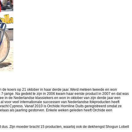
 in de koers op 21 oktober in haar derde jaar. Werd meteen tweede en won
als 7-jarige. Na gedekt te zijn in 2006 kwam haar eerste product in 2007 en dat was
e in de Nederlandse klassiekers en won in oktober van zijn derde jaar een
 al voor veel internationale successen van Nederlandse fokproducten heeft
 bracht Cypress. Vanaf 2010 is Orchide Hornline Duits geregistreerd omdat ze
helaas als jaarling gestorven. Enkele weken geleden heeft Orchide een
kt dus. Zijn moeder bracht 15 producten, waarbij ook de dekhengst Shogun Lobell