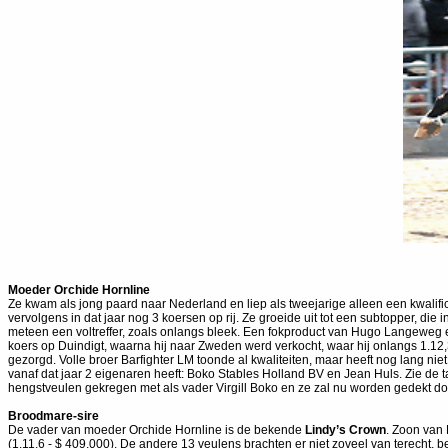
Moeder
Orchide Hornline
Ze kwam als jong paard naar Nederland en liep als tweejarige alleen een kwalifi
vervolgens in dat jaar nog 3 koersen op rij. Ze groeide uit tot een subtopper, die 
meteen een voltreffer, zoals onlangs bleek. Een fokproduct van Hugo Langeweg e
koers op Duindigt, waarna hij naar Zweden werd verkocht, waar hij onlangs 1.12
gezorgd. Volle broer Barfighter LM toonde al kwaliteiten, maar heeft nog lang ni
vanaf dat jaar 2 eigenaren heeft: Boko Stables Holland BV en Jean Huls. Zie de 
hengstveulen gekregen met als vader Virgill Boko en ze zal nu worden gedekt do
Broodmare-sire
De vader van moeder Orchide Hornline is de bekende
Lindy’s Crown
. Zoon van 
(1.11,6 - $ 409.000). De andere 13 veulens brachten er niet zoveel van terecht, be