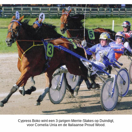
Cypress Boko wint een 3-jarigen-Merrie-Stakes op Duindigt,
voor Cornelia Unia en de Italiaanse Proud Wood.