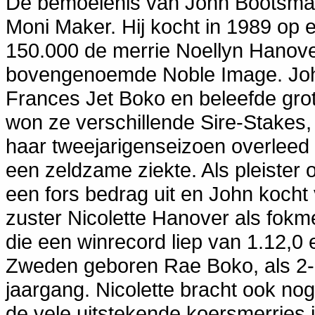
De bemoeienis van John Bootsman
Moni Maker. Hij kocht in 1989 op e
150.000 de merrie Noellyn Hanove
bovengenoemde Noble Image. John 
Frances Jet Boko en beleefde grot
won ze verschillende Sire-Stake
haar tweejarigenseizoen overleed
een zeldzame ziekte. Als pleister
een fors bedrag uit en John kocht
zuster Nicolette Hanover als fokme
die een winrecord liep van 1.12,0
Zweden geboren Rae Boko, als 2-, 
jaargang. Nicolette bracht ook no
de vele uitstekende koersmerries 