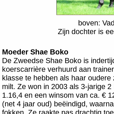
boven: Vad
Zijn dochter is ee
Moeder Shae Boko
De Zweedse Shae Boko is indertij
koerscarrière verhuurd aan traine
klasse te hebben als haar oudere
milt. Ze won in 2003 als 3-jarige 2
1.16,4 en een winsom van ca. € 12.
(net 4 jaar oud) beëindigd, waar
fokken. Ze raakte pas drachtig t