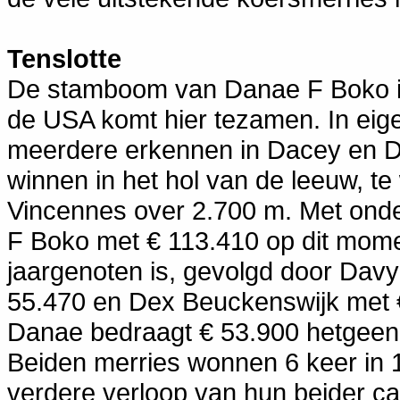
Tenslotte
De stamboom van Danae F Boko i
de USA komt hier tezamen. In eige
meerdere erkennen in Dacey en Dav
winnen in het hol van de leeuw, te
Vincennes over 2.700 m. Met onde
F Boko met € 113.410 op dit mom
jaargenoten is, gevolgd door Dav
55.470 en Dex Beuckenswijk met 
Danae bedraagt € 53.900 hetgeen 
Beiden merries wonnen 6 keer in 1
verdere verloop van hun beider carr