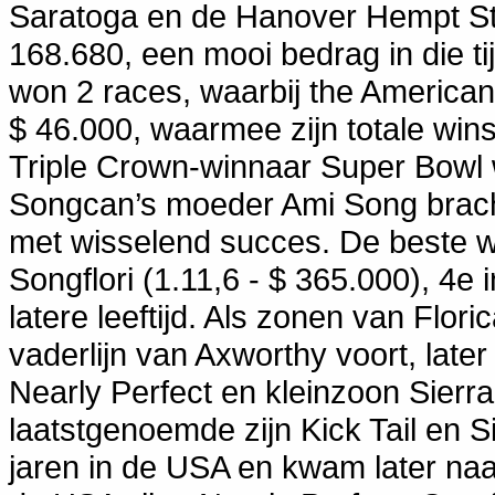
Saratoga en de Hanover Hempt St
168.680, een mooi bedrag in die tij
won 2 races, waarbij the American 
$ 46.000, waarmee zijn totale win
Triple Crown-winnaar Super Bowl
Songcan’s moeder Ami Song bracht
met wisselend succes. De beste was
Songflori (1.11,6 - $ 365.000), 4e
latere leeftijd. Als zonen van Flori
vaderlijn van Axworthy voort, lat
Nearly Perfect en kleinzoon Sier
laatstgenoemde zijn Kick Tail en S
jaren in de USA en kwam later na