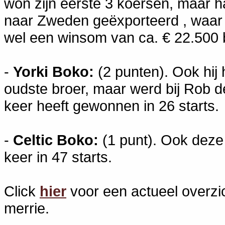
won zijn eerste 3 koersen, maar haa
naar Zweden geëxporteerd , waar 
wel een winsom van ca. € 22.500 b
-
Yorki Boko:
(2 punten). Ook hij 
oudste broer, maar werd bij Rob d
keer heeft gewonnen in 26 starts.
-
Celtic Boko:
(1 punt). Ook deze r
keer in 47 starts.
Click
hier
voor een actueel overzic
merrie.