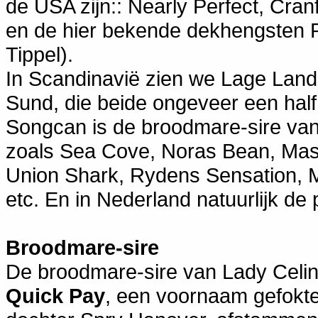
de USA zijn:: Nearly Perfect, Cra
en de hier bekende dekhengsten R
Tippel).
In Scandinavië zien we Lage Lan
Sund, die beide ongeveer een hal
Songcan is de broodmare-sire van
zoals Sea Cove, Noras Bean, Mas
Union Shark, Rydens Sensation, M
etc. En in Nederland natuurlijk de
Broodmare-sire
De broodmare-sire van Lady Celin
Quick Pay
, een voornaam gefokte