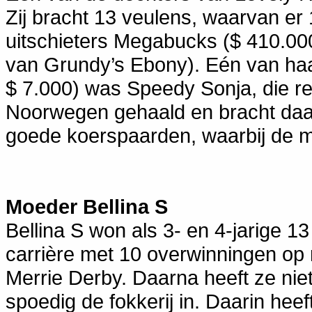
Zij bracht 13 veulens, waarvan er
uitschieters Megabucks ($ 410.0
van Grundy’s Ebony). Eén van ha
$ 7.000) was Speedy Sonja, die rec
Noorwegen gehaald en bracht daar
goede koerspaarden, waarbij de m
Moeder Bellina S
Bellina S won als 3- en 4-jarige 1
carrière met 10 overwinningen op r
Merrie Derby. Daarna heeft ze nie
spoedig de fokkerij in. Daarin hee