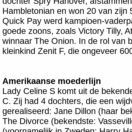
dochter Spry Hanover, afstammen
Hambletonian en won 20 van zijn
Quick Pay werd kampioen-vaderpa
goede zoons, zoals Victory Tilly, 
winnaar The Onion. In de rol van 
kleinkind Zenit F, die ongeveer 60
Amerikaanse moederlijn
Lady Celine S komt uit de bekende
C. Zij had 4 dochters, die een wij
gerealiseerd: Jane Dillon (haar b
The Divorce (bekendste: Vassevill
(voornamelijk in Zweden: Harry H