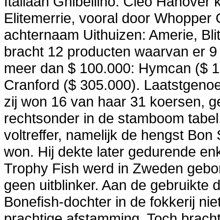
Italiaan Ghibellino. Cleo Hanover
Elitemerrie, vooral door Whopper
achternaam Uithuizen: Amerie, Bli
bracht 12 producten waarvan er 
meer dan $ 100.000: Hymcan ($ 15
Cranford ($ 305.000). Laatstgen
zij won 16 van haar 31 koersen, ge
rechtsonder in de stamboom tabel
voltreffer, namelijk de hengst Bon
won. Hij dekte later gedurende enke
Trophy Fish werd in Zweden gebor
geen uitblinker. Aan de gebruikte
Bonefish-dochter in de fokkerij n
prachtige afstamming. Toch brach