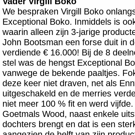
Vader Virgill Boko
We bespraken Virgill Boko onlang
Exceptional Boko. Inmiddels is ook
waarin alleen zijn 3-jarige produc
John Bootsman een forse duit in 
verdiende € 16.000! Bij de 8 deel
stel was de hengst Exceptional Bo
vanwege de bekende paaltjes. Fok
deze keer niet draven, net als E
uitgeschakeld en de merries verd
niet meer 100 % fit en werd vijfde. H
Goetmals Wood, naast enkele uit
dochters brengt en dat is een ste
aangezien de helft van zijn produc