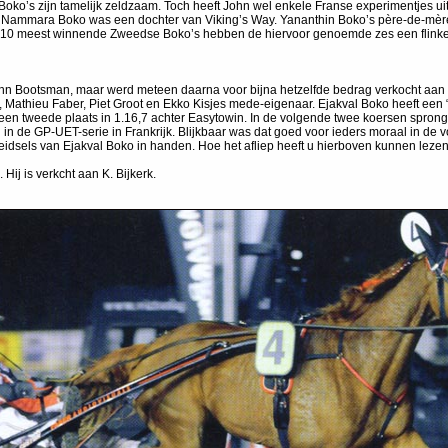
 Boko’s zijn tamelijk zeldzaam. Toch heeft John wel enkele Franse experimentjes 
o. Nammara Boko was een dochter van Viking’s Way. Yananthin Boko’s père-de-mère 
e 10 meest winnende Zweedse Boko’s hebben de hiervoor genoemde zes een flinke s
ohn Bootsman, maar werd meteen daarna voor bijna hetzelfde bedrag verkocht aan 
r, Mathieu Faber, Piet Groot en Ekko Kisjes mede-eigenaar. Ejakval Boko heeft een
 een tweede plaats in 1.16,7 achter Easytowin. In de volgende twee koersen sprong 
n in de GP-UET-serie in Frankrijk. Blijkbaar was dat goed voor ieders moraal in d
dsels van Ejakval Boko in handen. Hoe het afliep heeft u hierboven kunnen lezen.
Hij is verkcht aan K. Bijkerk.