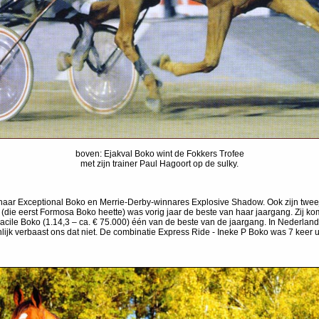
boven: Ejakval Boko wint de Fokkers Trofee
met zijn trainer Paul Hagoort op de sulky.
naar Exceptional Boko en Merrie-Derby-winnares Explosive Shadow. Ook zijn tweeja
(die eerst Formosa Boko heette) was vorig jaar de beste van haar jaargang. Zij k
acile Boko (1.14,3 – ca. € 75.000) één van de beste van de jaargang. In Nederlan
jk verbaast ons dat niet. De combinatie Express Ride - Ineke P Boko was 7 keer uit