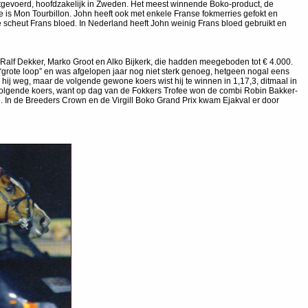
uitgevoerd, hoofdzakelijk in Zweden. Het meest winnende Boko-product, de
is Mon Tourbillon. John heeft ook met enkele Franse fokmerries gefokt en
cheut Frans bloed. In Nederland heeft John weinig Frans bloed gebruikt en
Ralf Dekker, Marko Groot en Alko Bijkerk, die hadden meegeboden tot € 4.000.
 “grote loop” en was afgelopen jaar nog niet sterk genoeg, hetgeen nogal eens
hij weg, maar de volgende gewone koers wist hij te winnen in 1,17,3, ditmaal in
e volgende koers, want op dag van de Fokkers Trofee won de combi Robin Bakker-
 In de Breeders Crown en de Virgill Boko Grand Prix kwam Ejakval er door