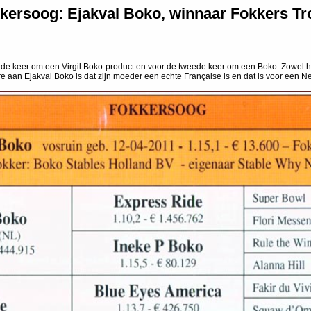
kersoog: Ejakval Boko, winnaar Fokkers Tr
 derde keer om een Virgil Boko-product en voor de tweede keer om een Boko. Zowel 
 aan Ejakval Boko is dat zijn moeder een echte Française is en dat is voor een N