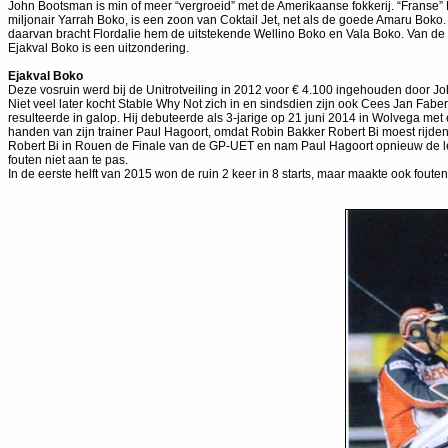
John Bootsman is min of meer “vergroeid” met de Amerikaanse fokkerij. “Franse”
miljonair Yarrah Boko, is een zoon van Coktail Jet, net als de goede Amaru Bok
daarvan bracht Flordalie hem de uitstekende Wellino Boko en Vala Boko. Van d
Ejakval Boko is een uitzondering.
Ejakval Boko
Deze vosruin werd bij de Unitrotveiling in 2012 voor € 4.100 ingehouden door J
Niet veel later kocht Stable Why Not zich in en sindsdien zijn ook Cees Jan Fabe
resulteerde in galop. Hij debuteerde als 3-jarige op 21 juni 2014 in Wolvega met
handen van zijn trainer Paul Hagoort, omdat Robin Bakker Robert Bi moest rijde
Robert Bi in Rouen de Finale van de GP-UET en nam Paul Hagoort opnieuw de lei
fouten niet aan te pas.
In de eerste helft van 2015 won de ruin 2 keer in 8 starts, maar maakte ook fouten. 