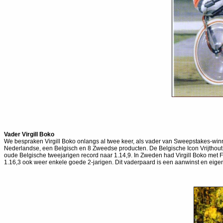
Vader Virgill Boko
We bespraken Virgill Boko onlangs al twee keer, als vader van Sweepstakes-win
Nederlandse, een Belgisch en 8 Zweedse producten. De Belgische Icon Vrijthout 
oude Belgische tweejarigen record naar 1.14,9. In Zweden had Virgill Boko met F
1.16,3 ook weer enkele goede 2-jarigen. Dit vaderpaard is een aanwinst en eigenli