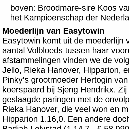
boven: Broodmare-sire Koos van
het Kampioenschap der Nederla
Moederlijn van Easytowin
Easytowin komt uit de moederlijn 
aantal Volbloeds tussen haar voor
afstammelingen vinden we de volg
Jello, Rieka Hanover, Hipparion, 
Pinky's grootmoeder Hertogin van
koerspaard bij Sjeng Hendrikx. Zij 
geslaagde paringen met de onvol
Rieka Hanover, die veel won en m
Hipparion 1.16,0. Een andere doc
Badiah Lelystad (1.14,7 - € 58.990