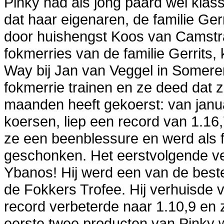
Pinky had als jong paard wel klass
dat haar eigenaren, de familie Gerr
door huishengst Koos van Camstr
fokmerries van de familie Gerrits
Way bij Jan van Veggel in Somere
fokmerrie trainen en ze deed dat 
maanden heeft gekoerst: van janua
koersen, liep een record van 1.16
ze een beenblessure en werd als 
geschonken. Het eerstvolgende v
Ybanos! Hij werd een van de beste
de Fokkers Trofee. Hij verhuisde 
record verbeterde naar 1.10,9 en
eerste twee producten van Pinky w