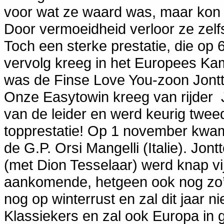
voor wat ze waard was, maar kon d
Door vermoeidheid verloor ze zelf
Toch een sterke prestatie, die o
vervolg kreeg in het Europees Kam
was de Finse Love You-zoon Jontte
Onze Easytowin kreeg van rijder 
van de leider en werd keurig twee
topprestatie! Op 1 november kwam d
de G.P. Orsi Mangelli (Italie). J
(met Dion Tesselaar) werd knap vijf
aankomende, hetgeen ook nog zo’n
nog op winterrust en zal dit jaar ni
Klassiekers en zal ook Europa in 