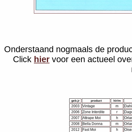
Onderstaand nogmaals de produc
Click
hier
voor een actueel over
geb.jr
product
h/r/m
2003
Vintage
m
Dahi
2006
Zone Interdite
r
Dagu
2007
Attrape Moi
h
Orla
2008
Bella Donna
m
Orla
2012
Fast Moi
h
Oise