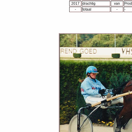
2017
drachtig
van
Prod
-
totaal
-
-