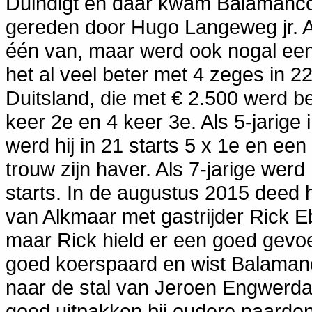
Duindigt en daar kwam Balamanco 
gereden door Hugo Langeweg jr. Als
één van, maar werd ook nogal een
het al veel beter met 4 zeges in 
Duitsland, die met € 2.500 werd be
keer 2e en 4 keer 3e. Als 5-jarige 
werd hij in 21 starts 5 x 1e en een
trouw zijn haver. Als 7-jarige werd
starts. In de augustus 2015 deed 
van Alkmaar met gastrijder Rick E
maar Rick hield er een goed gevoe
goed koerspaard en wist Balamanc
naar de stal van Jeroen Engwerda.
goed uitpakken bij oudere paarden