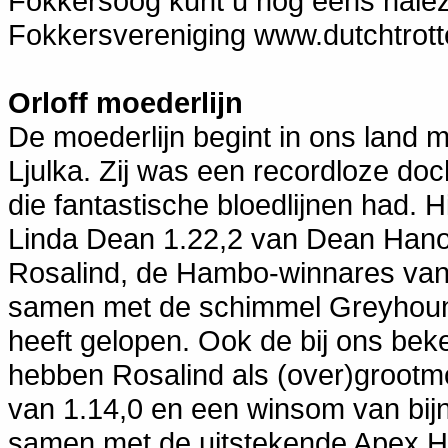
Fokkersoog kunt u nog eens nale
Fokkersvereniging www.dutchtrotte
Orloff moederlijn
De moederlijn begint in ons land 
Ljulka. Zij was een recordloze d
die fantastische bloedlijnen had. H
Linda Dean 1.22,2 van Dean Hanov
Rosalind, de Hambo-winnares van
samen met de schimmel Greyhoun
heeft gelopen. Ook de bij ons b
hebben Rosalind als (over)groot
van 1.14,0 en een winsom van bijna
samen met de uitstekende Apex Ha