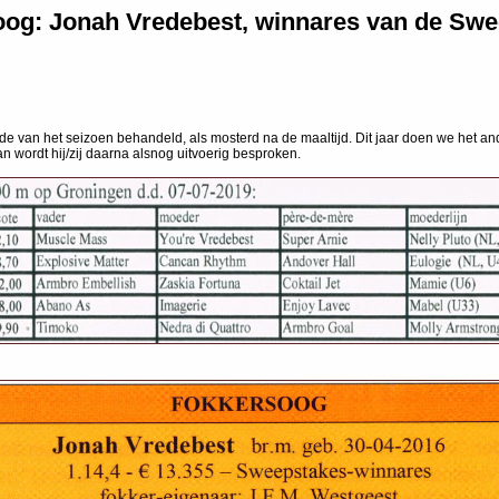
og: Jonah Vredebest, winnares van de Sw
e van het seizoen behandeld, als mosterd na de maaltijd. Dit jaar doen we het a
 wordt hij/zij daarna alsnog uitvoerig besproken.