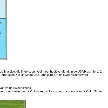
e Massive, die in de koers veel meer heeft verdiend. In de USA bracht hij al 2
L-producten zijn Ilja Medo, Joe Fanatic (die in de Sweepstakes werd
s won ze de Sweepstakes.
 overgrootmoeder Varna Pluto is een volle zus van de crack Wanda Pluto. Super