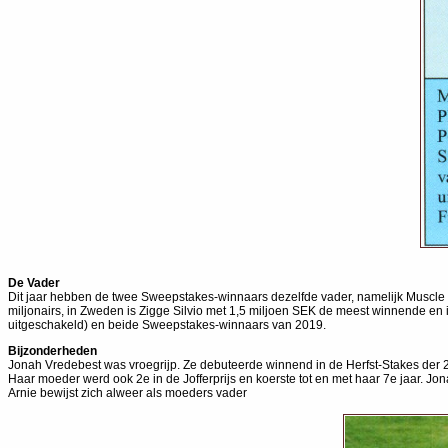
De Vader
Dit jaar hebben de twee Sweepstakes-winnaars dezelfde vader, namelijk Muscle Mas
miljonairs, in Zweden is Zigge Silvio met 1,5 miljoen SEK de meest winnende en i
uitgeschakeld) en beide Sweepstakes-winnaars van 2019.
Bijzonderheden
Jonah Vredebest was vroegrijp. Ze debuteerde winnend in de Herfst-Stakes der 2-
Haar moeder werd ook 2e in de Jofferprijs en koerste tot en met haar 7e jaar. J
Arnie bewijst zich alweer als moeders vader