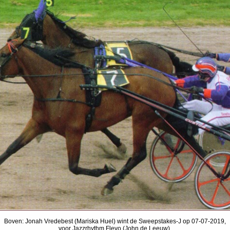
Boven: Jonah Vredebest (Mariska Huel) wint de Sweepstakes-J op 07-07-2019,
voor Jazzrhythm Flevo (John de Leeuw).