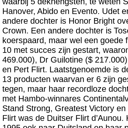
waarbij 5 dekhengsten, te weten 
Hanover, Abido en Evento. Udet en
andere dochter is Honor Bright o
Crown. Een andere dochter is Tos
koerspaard, maar wel een goede f
10 met succes zijn gestart, waaro
469.000), Dr Guilotine ($ 217.000
en Pert Flirt. Laatstgenoemde is 
13 producten waarvan er 6 zijn ge
tegen, maar haar recordloze docht
met Hambo-winnares Continentalvi
Stand Strong, Greatest Victory en
Flirt was de Duitser Flirt d’Aunou
1995 ook naar Duitsland en haar p