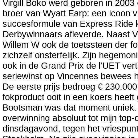
Virgill Boko werd geboren in 2003 
broer van Wyatt Earp: een icoon v
succesformule van Express Ride 
Derbywinnaars afleverde. Naast Vi
Willem W ook de toetssteen der fokk
zichzelf onsterfelijk. Zijn hegem
ook in de Grand Prix de l'UET vertr
seriewinst op Vincennes bewees hij
De eerste prijs bedroeg € 230.000
fokproduct ooit in een koers heef
Bootsman was dat moment uniek. 
overwinning absoluut tot mijn top
dinsdagavond, tegen het vriespunt