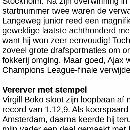
Stockholm. Na zijn overwinning in 
startnummer twee waren de verw
Langeweg junior reed een magnifie
geweldige laatste achthonderd me
want hij won zeer eenvoudig! Toch
zoveel grote drafsportnaties om o
fokkerij omging. Maar goed, Ajax 
Champions League-finale verwijder
Vererver met stempel
Virgill Boko sloot zijn loopbaan 
record van 1.12,9. Als koerspaard
Amsterdam, daarna keerde hij teru
mijn vader een deal gemaakt met R