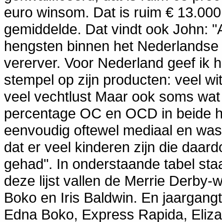
euro winsom. Dat is ruim € 13.000 
gemiddelde. Dat vindt ook John: "A
hengsten binnen het Nederlandse 
vererver. Voor Nederland geef ik he
stempel op zijn producten: veel wi
veel vechtlust Maar ook soms wa
percentage OC en OCD in beide h
eenvoudig oftewel mediaal en was 
dat er veel kinderen zijn die daa
gehad". In onderstaande tabel staa
deze lijst vallen de Merrie Derby
Boko en Iris Baldwin. En jaargangt
Edna Boko, Express Rapida, Eliza 