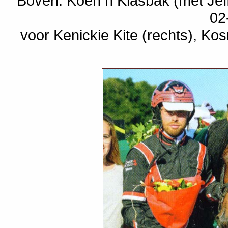
Boven: Koen n Klasbak (met Jef
02
voor Kenickie Kite (rechts), K