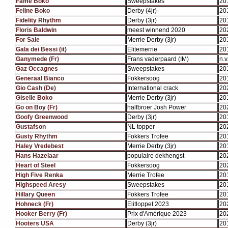
Fame Boko
Sweepstakes
20
Feline Boko
Derby (4jr)
20
Fidelity Rhythm
Derby (3jr)
20
Floris Baldwin
meest winnend 2020
20
For Sale
Merrie Derby (3jr)
20
Gala dei Bessi (it)
Elitemerrie
20
Ganymede (Fr)
Frans vaderpaard (IM)
n.v.
Gaz Occagnes
Sweepstakes
20
Generaal Bianco
Fokkersoog
20
Gio Cash (De)
International crack
20
Giselle Boko
Merrie Derby (3jr)
20
Go on Boy (Fr)
halfbroer Josh Power
20
Goofy Greenwood
Derby (3jr)
20
Gustafson
NL topper
20
Gusty Rhythm
Fokkers Trofee
20
Haley Vredebest
Merrie Derby (3jr)
20
Hans Hazelaar
populaire dekhengst
20
Heart of Steel
Fokkersoog
20
High Five Renka
Merrie Trofee
20
Highspeed Aresy
Sweepstakes
20
Hillary Queen
Fokkers Trofee
20
Hohneck (Fr)
Elitloppet 2023
20
Hooker Berry (Fr)
Prix d'Amérique 2023
20
Hooters USA
Derby (3jr)
20