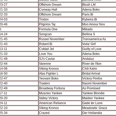
23-27
Offshore Dream
Blush LM
21-33
Conway Hall
Adena Boko
22-33
Offshore Dream
Paris Bi
24-03
Trixton
Rybeira Bi
20-46
Pilgrims Taj
Mon Amour Nov.
t.
Formula One
Mikado
14-24
Songcan
Bellina S
21-45
Russel November
Transamerica As
21-43
Robert Bi
Voila' Grif
13-11
Coktail Jet
Guilty of Love
21-33
Love You
Adena Boko
21-49
SJ's Caviar
Andaluz
22-44
Varenne
River de l'Iton
14-06
Viking Kronos
Chili Kahn
16-50
Atas Fighter L
Bridal Arrival
22-47
Yeovani Boko
Victory Firefox
22-40
Traders
Naomi November
22-49
Broadway Fortuna
As Promised
17-11
Muscles Yankee
Yankee Blondie
20-20
Valley Victory
Maiden Yankee
24-11
American Reliance
Gade ter Lune
22-10
Viking Kronos
Meadowbr. Grace
25-34
Crazed
Ger Hollandia