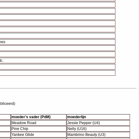
nes
c.
bliceerd)
moeder's vader (PdM)
moederlijn
Meadow Road
Jessie Pepper (U4)
Pine Chip
Nelly (U16)
Yankee Glide
Mambrino Beauty (U3)