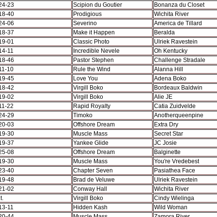
24-23
Scipion du Goutier
Bonanza du Closet
18-40
Prodigious
Wichita River
24-06
Severino
America de Tillard
18-37
Make it Happen
Beralda
19-01
Classic Photo
Ulriek Ravestein
14-11
Incredible Nevele
Oh Kentucky
18-46
Pastor Stephen
Challenge Stradale
11-10
Rule the Wind
Alanna Hill
19-45
Love You
Adena Boko
18-42
Virgill Boko
Bordeaux Baldwin
19-02
Virgill Boko
Alie JE
11-22
Rapid Royalty
Catia Zuidvelde
24-29
Timoko
Anotherqueenpine
20-03
Offshore Dream
Extra Dry
19-30
Muscle Mass
Secret Star
19-37
Yankee Glide
JC Josie
25-08
Offshore Dream
Balginette
19-30
Muscle Mass
You're Vredebest
23-40
Chapter Seven
Pasiathea Face
19-48
Brad de Veluwe
Ulriek Ravestein
21-02
Conway Hall
Wichita River
t.
Virgill Boko
Cindy Wielinga
13-11
Hidden Kash
Wild Woman
20-44
Muscle Mass
Zamora River