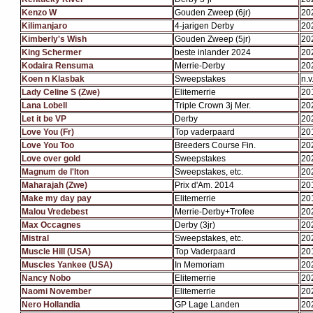
Kenzo W
Gouden Zweep (6jr)
20
Kilimanjaro
4-jarigen Derby
20
Kimberly's Wish
Gouden Zweep (5jr)
20
King Schermer
beste inlander 2024
20
Kodaira Rensuma
Merrie-Derby
20
Koen n Klasbak
Sweepstakes
n.v.
Lady Celine S (Zwe)
Elitemerrie
20
Lana Lobell
Triple Crown 3j Mer.
20
Let it be VP
Derby
20
Love You (Fr)
Top vaderpaard
20
Love You Too
Breeders Course Fin.
20
Love over gold
Sweepstakes
20
Magnum de l'Iton
Sweepstakes, etc.
20
Maharajah (Zwe)
Prix d'Am. 2014
20
Make my day pay
Elitemerrie
20
Malou Vredebest
Merrie-Derby+Trofee
20
Max Occagnes
Derby (3jr)
20
Mistral
Sweepstakes, etc.
20
Muscle Hill (USA)
Top Vaderpaard
20
Muscles Yankee (USA)
In Memoriam
20
Nancy Nobo
Elitemerrie
20
Naomi November
Elitemerrie
20
Nero Hollandia
GP Lage Landen
20