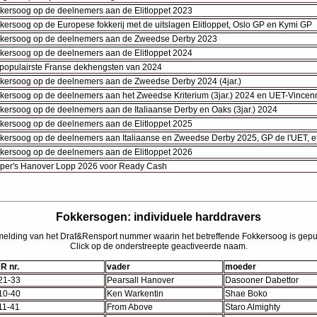
kersoog op de deelnemers aan de Elitloppet 2023
kersoog op de Europese fokkerij met de uitslagen Elitloppet, Oslo GP en Kymi GP
kersoog op de deelnemers aan de Zweedse Derby 2023
kersoog op de deelnemers aan de Elitloppet 2024
populairste Franse dekhengsten van 2024
kersoog op de deelnemers aan de Zweedse Derby 2024 (4jar.)
kersoog op de deelnemers aan het Zweedse Kriterium (3jar.) 2024 en UET-Vincen
kersoog op de deelnemers aan de Italiaanse Derby en Oaks (3jar.) 2024
kersoog op de deelnemers aan de Elitloppet 2025
kersoog op de deelnemers aan Italiaanse en Zweedse Derby 2025, GP de l'UET, et
kersoog op de deelnemers aan de Elitloppet 2026
per's Hanover Lopp 2026 voor Ready Cash
Fokkersogen: individuele harddravers
melding van het Draf&Rensport nummer waarin het betreffende Fokkersoog is gepu
Click op de onderstreepte geactiveerde naam.
R nr.
vader
moeder
21-33
Pearsall Hanover
Dasooner Dabettor
10-40
Ken Warkentin
Shae Boko
11-41
From Above
Staro Almighty