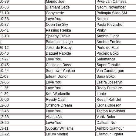
10-39
Mondo Joe
Pyke van Camstra
10-36
Diamant Gede
Naomi November
23-10
Ganymede
Polimpia Slide SM
10-38
Love You
Norma
10-37
Open the Sky
Paola Kievitshof
10-41
Passing Renka
Pinky
13-13
Speedy Crown
Armbro Flight
t.
Balanced Image
Armbro Ermine
26-12
Joker de Rozoy
Perle de Fael
10-46
Daguet Rapide
Pocono Boko
17-27
Love You
Salamanca
10-45
Castleton Bass
Super Fanatic
10-44
Sundown Yankee
Van Zandbergen
11-08
Eilean Donon
Saga Boko
19-06
Love You
Lezira Josselyn
11-36
Love You
Realy Furniture
11-39
Ken Warkentin
Ironie
16-06
Ready Cash
Reethi Rah Jet
12-33
Offshore Dream
Krona Oldeson
12-46
Love You
Tantivy Kievitshof
12-38
Abano As
Vantz Boko
18-25
Love You
Dalloah No
13-11
Quouky Williams
Armbro Glamour
12-22
Lilium Madrik
Glamour Fighter