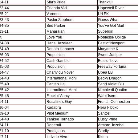
14-11
Star's Pride
Thankfull
23-44
Orlando Vici
Hopewell River
25-21
Varenne
Uri EK
23-43
Pastor Stephen
Guess What
24-35
Bird Parker
You've Got Mail
23-11
Maharajah
Supergirl
t.
Love You
Noblesse Oblige
24-38
Hans Hazelaar
East of Newport
24-49
Donato Hanover
Maryanne K
26-03
Propulsion
Sweet Juniper
24-52
Cash Gamble
Best of Love
25-03
Propulsion
Freeway Fortuna
24-47
Charly du Noyer
Ubea LB
24-43
International Moni
Becky Dragon
25-40
Cantab Hall
Sand Violet Blu
25-42
International Moni
Nimble di Quattro
25-48
Flocki d'Aurcy
Wal d'Isere
14-11
Rosalind's Guy
French Connection
26-04
Kadabra
Hera F boko
09-10
Pilot Medium
Santos
14-40
Yankee Tornado
Dusty Pride
24-11
Donerail
Armbro Jezebel
21-10
Prodigious
Glorify
17-11
Indy de Vive
Kidea