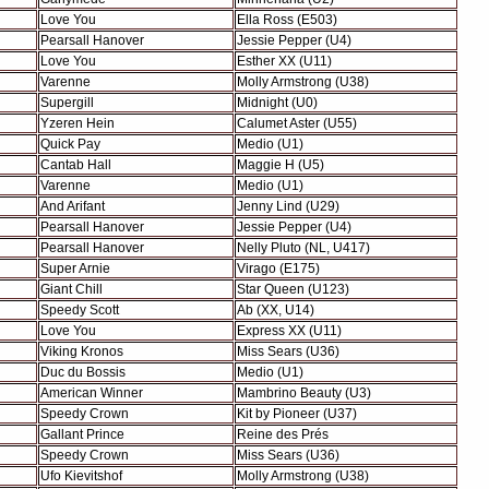
Love You
Ella Ross (E503)
Pearsall Hanover
Jessie Pepper (U4)
Love You
Esther XX (U11)
Varenne
Molly Armstrong (U38)
Supergill
Midnight (U0)
Yzeren Hein
Calumet Aster (U55)
Quick Pay
Medio (U1)
Cantab Hall
Maggie H (U5)
Varenne
Medio (U1)
And Arifant
Jenny Lind (U29)
Pearsall Hanover
Jessie Pepper (U4)
Pearsall Hanover
Nelly Pluto (NL, U417)
Super Arnie
Virago (E175)
Giant Chill
Star Queen (U123)
Speedy Scott
Ab (XX, U14)
Love You
Express XX (U11)
Viking Kronos
Miss Sears (U36)
Duc du Bossis
Medio (U1)
American Winner
Mambrino Beauty (U3)
Speedy Crown
Kit by Pioneer (U37)
Gallant Prince
Reine des Prés
Speedy Crown
Miss Sears (U36)
Ufo Kievitshof
Molly Armstrong (U38)