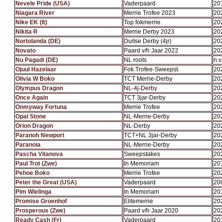
Nevele Pride (USA)
Vaderpaard
20
Niagara River
Merrie Trofee 2023
20
Nike EK (It)
Top fokmerrie
20
Nikita R
Merrie Derby 2023
20
Nortolanda (DE)
Duitse Derby (4jr)
20
Novato
Paard v/h Jaar 2022
20
Nu Pagadi (DE)
NL roots
n.v.
Ojuul Hazelaar
Fok.Trofee-Sweepst.
20
Olivia W Boko
TCT Merrie-Derby
20
Olympus Dragon
NL-4j-Derby
20
Once Again
TCT 3jar-Derby
20
Onmyway Fortuna
Merrie Trofee
20
Opal Stone
NL-Merrie-Derby
20
Orion Dragon
NL-Derby
20
Paranoh Newport
TCT+NL 3jar-Derby
20
Paranoia
NL-Merrie-Derby
20
Pascha Vitanova
Sweepstakes
20
Paul Trot (Zwe)
In Memoriam
20
Pehoe Boko
Merrie Trofee
20
Peter the Great (USA)
Vaderpaard
20
Pim Wielinga
In Memoriam
20
Promise Groenhof
Elitemerrie
20
Prosperous (Zwe)
Paard v/h Jaar 2020
20
Ready Cash (Fr)
Vaderpaard
20