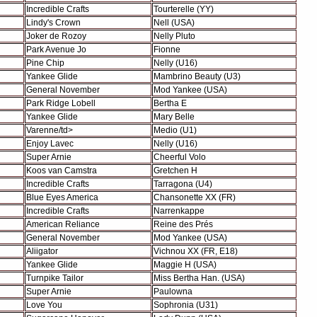
Incredible Crafts
Tourterelle (YY)
Lindy's Crown
Nell (USA)
Joker de Rozoy
Nelly Pluto
Park Avenue Jo
Fionne
Pine Chip
Nelly (U16)
Yankee Glide
Mambrino Beauty (U3)
General November
Mod Yankee (USA)
Park Ridge Lobell
Bertha E
Yankee Glide
Mary Belle
Varenne/td>
Medio (U1)
Enjoy Lavec
Nelly (U16)
Super Arnie
Cheerful Volo
Koos van Camstra
Gretchen H
Incredible Crafts
Tarragona (U4)
Blue Eyes America
Chansonette XX (FR)
Incredible Crafts
Narrenkappe
American Reliance
Reine des Prés
General November
Mod Yankee (USA)
Aliigator
Vichnou XX (FR, E18)
Yankee Glide
Maggie H (USA)
Turnpike Tailor
Miss Bertha Han. (USA)
Super Arnie
Paulowna
Love You
Sophronia (U31)