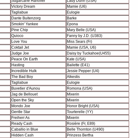
Sugarcane Hanover
Lady Dunn (USA)
Victory Dream
Mamie (U6)
Tagliabue
Eulogie
Dante Buitenzorg
Barke
Smokin' Yankee
Epona
Pine Chip
Mary Belle (USA)
Quioco
Fanny by J.D. (U383)
Love You
Miss Sears (Fr)
Coktail Jet
Mamie (USA, U6)
Judge Joe
Daisy by Tuckahoe(U455)
Peace On Earth
Kate (USA)
Hasting
Bailette (E41)
Incredible Hulk
Jessie Pepper (U4)
The Bad Boy
Alkestis
Tagliabue
Eulogie
Buvetier d'Aunou
Romona (USA)
Jag de Bellouet
Mixerin
Open the Sky
Mixerin
Mondo Joe
Honor Bright (USA)
Gentle Star
Tourterelle (YY)
Freiherr As
Mixerin
Ready Cash
Rosière (Fr, E89)
Caballio in Blue
Belle Thornton (U490)
Hidden Cash
Prinzess Bertha