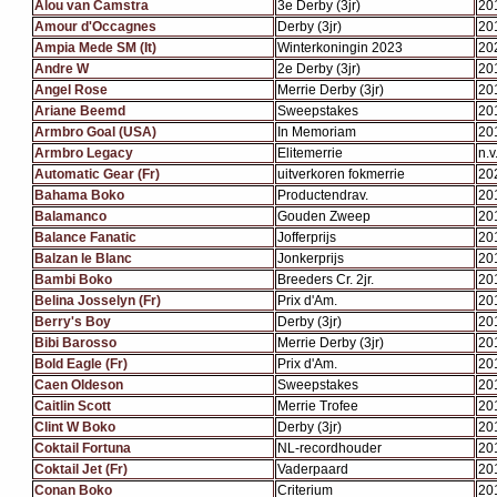
Alou van Camstra
3e Derby (3jr)
20
Amour d'Occagnes
Derby (3jr)
20
Ampia Mede SM (It)
Winterkoningin 2023
20
Andre W
2e Derby (3jr)
20
Angel Rose
Merrie Derby (3jr)
20
Ariane Beemd
Sweepstakes
20
Armbro Goal (USA)
In Memoriam
20
Armbro Legacy
Elitemerrie
n.v.
Automatic Gear (Fr)
uitverkoren fokmerrie
20
Bahama Boko
Productendrav.
20
Balamanco
Gouden Zweep
20
Balance Fanatic
Jofferprijs
20
Balzan le Blanc
Jonkerprijs
20
Bambi Boko
Breeders Cr. 2jr.
20
Belina Josselyn (Fr)
Prix d'Am.
20
Berry's Boy
Derby (3jr)
20
Bibi Barosso
Merrie Derby (3jr)
20
Bold Eagle (Fr)
Prix d'Am.
20
Caen Oldeson
Sweepstakes
20
Caitlin Scott
Merrie Trofee
20
Clint W Boko
Derby (3jr)
20
Coktail Fortuna
NL-recordhouder
20
Coktail Jet (Fr)
Vaderpaard
20
Conan Boko
Criterium
20