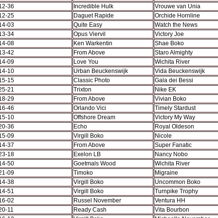
12-36
Incredible Hulk
Vrouwe van Unia
12-25
Daguet Rapide
Orchide Hornline
14-03
Quite Easy
Watch the News
13-34
Opus Viervil
Victory Joe
14-08
Ken Warkentin
Shae Boko
13-42
From Above
Staro Almighty
14-09
Love You
Wichita River
14-10
Urban Beuckenswijk
Vida Beuckenswijk
15-15
Classic Photo
Gala dei Bessi
25-21
Trixton
Nike EK
18-29
From Above
Vivian Boko
16-46
Orlando Vici
Timely Stardust
15-10
Offshore Dream
Victory My Way
20-36
Echo
Royal Oldeson
15-09
Virgill Boko
Nicole
14-37
From Above
Super Fanatic
23-18
Exelon LB
Nancy Nobo
14-50
Goetmals Wood
Wichita River
21-09
Timoko
Migraine
14-38
Virgill Boko
Uncommon Boko
14-51
Virgill Boko
Turnpike Trophy
16-02
Russel November
Ventura HH
20-11
Ready Cash
Vita Bourbon