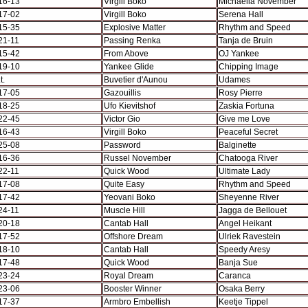
16-13
Virgill Boko
Michaella November
17-02
Virgill Boko
Serena Hall
15-35
Explosive Matter
Rhythm and Speed
21-11
Passing Renka
Tanja de Bruin
15-42
From Above
OJ Yankee
19-10
Yankee Glide
Chipping Image
t.
Buvetier d'Aunou
Udames
17-05
Gazouillis
Rosy Pierre
18-25
Ufo Kievitshof
Zaskia Fortuna
22-45
Victor Gio
Give me Love
16-43
Virgill Boko
Peaceful Secret
25-08
Password
Balginette
16-36
Russel November
Chatooga River
22-11
Quick Wood
Ultimate Lady
17-08
Quite Easy
Rhythm and Speed
17-42
Yeovani Boko
Sheyenne River
24-11
Muscle Hill
Jagga de Bellouet
20-18
Cantab Hall
Angel Heikant
17-52
Offshore Dream
Ulriek Ravestein
18-10
Cantab Hall
Speedy Aresy
17-48
Quick Wood
Banja Sue
23-24
Royal Dream
Caranca
23-06
Booster Winner
Osaka Berry
17-37
Armbro Embellish
Keetje Tippel