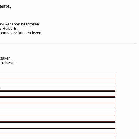
ars,
raf&Rensport besproken
s Huiberts.
bonnees ze kunnen lezen.
 zaken
 te lezen.
s