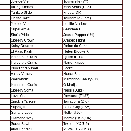
Joie de Vie
Tourterelle (YY)
Viking Kronos
Miss Sears (U36)
Yankee Slide
Frigga (Dk)
On the Take
Tourterelle (Zora)
Joie de Vie
Lucille Marlow
Super Arnie
Gretchen H
Star's Pride
Jessie Pepper (U4)
Speedy Crown
Armbro Flight
Kaisy Dreame
Reine du Corta
El Paso Kash
Helen Brooke K
Incredible Crafts
Ljulka (Rus)
Incredible Crafts
Narrenkappe
Buvetier d'Aunou
Barke
Valley Victory
Honor Bright
Workaholic
Mambrino Beauty (U3)
Incredible Crafts
O Marijke
Speedy Soma
Negri (Duits)
Love You
Reveuse (E187)
Smokin Yankee
Tarragona (Dld)
Supergill
Letha Guy (USA)
Garland Lobell
Nelly (U16)
Diamond Way
Mamie (USA, U6)
Super Bowl
Twilight XX (U9)
Atas Fighter L
Pillow Talk (USA)