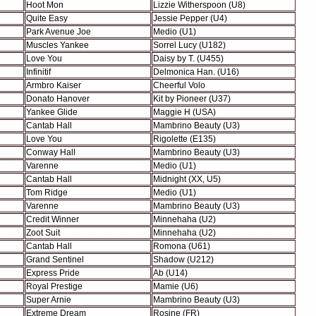
Hoot Mon
Lizzie Witherspoon (U8)
Quite Easy
Jessie Pepper (U4)
Park Avenue Joe
Medio (U1)
Muscles Yankee
Sorrel Lucy (U182)
Love You
Daisy by T. (U455)
Infinitif
Delmonica Han. (U16)
Armbro Kaiser
Cheerful Volo
Donato Hanover
Kit by Pioneer (U37)
Yankee Glide
Maggie H (USA)
Cantab Hall
Mambrino Beauty (U3)
Love You
Rigolette (E135)
Conway Hall
Mambrino Beauty (U3)
Varenne
Medio (U1)
Cantab Hall
Midnight (XX, U5)
Tom Ridge
Medio (U1)
Varenne
Mambrino Beauty (U3)
Credit Winner
Minnehaha (U2)
Zoot Suit
Minnehaha (U2)
Cantab Hall
Romona (U61)
Grand Sentinel
Shadow (U212)
Express Pride
Ab (U14)
Royal Prestige
Mamie (U6)
Super Arnie
Mambrino Beauty (U3)
Extreme Dream
Rosine (FR)