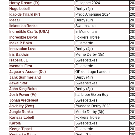
Horsy Dream (Fr)
Elitloppet 2024
20
Hugo Lobell
Derby (4jr)
20
Idao de Tillard (Fr)
Prix d'Amérique 2024
20
Ideaal
Derby (3jr)
20
Ilclassico Renka
Sweepstakes
20
Incredible Crafts (USA)
In Memoriam
20
Incredible DrPol
Fokkers Trofee
20
Ineke P Boko
Elitemerrie
20
Innovation Love
Derby (4jr)
20
Iris Baldwin
Merrie Derby (3jr)
20
Isabella JE
Sweepstakes
20
Iwema's First
Elitemerrie
20
Jaguar v Assum (De)
GP der Lage Landen
20
Jank Summerland
Derby (4jr)
20
Jewel Star
Sweepstakes
20
John King Boko
Derby (3jr)
20
Josh Power (Fr)
halfbroer Go on Boy
20
Jonah Vredebest
Sweepstakes
20
Joviality (Zwe)
Zweedse Derby 2023
20
Jungle Renka
Merrie Derby (3jr)
20
Kansas Lobell
Fokkers Trofee
20
Karola
Sweepstakes
n.v.
Keetje Tippel
Elitemerrie
20
Kentucky River
Derby 3-jr
20