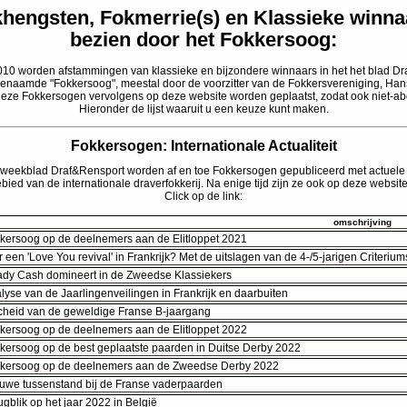
hengsten, Fokmerrie(s) en Klassieke winna
bezien door het Fokkersoog:
2010 worden afstammingen van klassieke en bijzondere winnaars in het het blad D
enaamde "Fokkersoog", meestal door de voorzitter van de Fokkersvereniging, Han
 deze Fokkersogen vervolgens op deze website worden geplaatst, zodat ook niet-a
Hieronder de lijst waaruit u een keuze kunt maken.
Fokkersogen: Internationale Actualiteit
t weekblad Draf&Rensport worden af en toe Fokkersogen gepubliceerd met actuele
bied van de internationale draverfokkerij. Na enige tijd zijn ze ook op deze website
Click op de link:
omschrijving
kersoog op de deelnemers aan de Elitloppet 2021
er een 'Love You revival' in Frankrijk? Met de uitslagen van de 4-/5-jarigen Criterium
dy Cash domineert in de Zweedse Klassiekers
lyse van de Jaarlingenveilingen in Frankrijk en daarbuiten
cheid van de geweldige Franse B-jaargang
kersoog op de deelnemers aan de Elitloppet 2022
kersoog op de best geplaatste paarden in Duitse Derby 2022
kersoog op de deelnemers aan de Zweedse Derby 2022
uwe tussenstand bij de Franse vaderpaarden
ugblik op het jaar 2022 in België