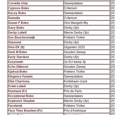
Cornelia Unia
Sweepstakes
20
Cypress Boko
Criterium
20
Dacey Boko
Sweepstakes
20
Damalia
Criterium
20
Danae F Boko
Orsi Mangelli filly
20
Davy Boko
Derby (3jr)
20
Derby Lobell
Merrie Derby (3jr)
20
Dex Beuckenswijk
Fokkers Trofee
20
Diamond
Derby (4jr)
20
Diva EK (It)
Giganten 2025
20
Durk M Boko
Gouden Zweep
20
Early Stardust
Derby (4jr)
20
Easytowin
2e EU-kamp 3jr.
20
Echo Oldeson
Gouden Zweep
20
Ejakval Boko
Fokkers Trofee
20
Elegance Fanatic
Sweepstakes
20
Eliot Charisma
Kortebaan-crack
20
Erwin Lobell
Derby (3jr)
20
Etonnant (Fr)
Prix de Paris
20
Exceptional Boko
Sweepstakes
20
Explosive Shadow
Merrie Derby (3jr)
20
Facebook
Fokkers Trofee
20
Face Time Bourbon (Fr)
Prix d'Amérique
20