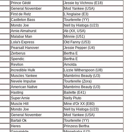
Prince Gédé
Jessie by Vichnou (E18)
General November
Mod Yankee (USA)
First de Retz
L'Anglaise (E3)
Castleton Bass
Tourterelle (YY)
Mondo Joe
Nell by Hiatoga (U23)
Arnie Almahurst
Ab (XX, USA)
Malabar Man
Minnie (U51)
Lola's Express
Old Fanny (U53)
Pearsall Hanover
Jessie Pepper (U4)
Zerberus
Bertha E
Spendic
Bertha E
Revilon
Arnolda
Incredible Hulk
Lizzie Witherspoon (U8)
Muscles Yankee
Mambrino Beauty (U3)
Nevele Impulse
Tourterelle (Zora)
American Native
Mambrino Beauty (U3)
Hasting
Bailette (E41)
Super Arnie
Nelly Pluto
Muscle Hill
Mine d'Or XX (E80)
Mondo Joe
Nell by Hiatoga (U23)
General November
Mod Yankee (USA)
Bartali Ok
Tourterelle (YY)
Heres
Prinzess Bertha
Ganymède
Minnehaha (U2)