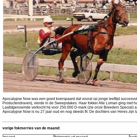
Apocalypse Now was een goed koerspaard dat vooral op jonge leeftijd succesvol w
Productendraverij, vierde in de Sweepstakes. Haar fokker Alle Loman ging met h
Laatstgenoemde verkocht hij voor 250.000 D-mark (zie onze Breeders Special) 
Apocalypse Now is nu 27 jaar oud en nog steeds fit. De dochters van Heres zijn t
vorige fokmerries van de maand: