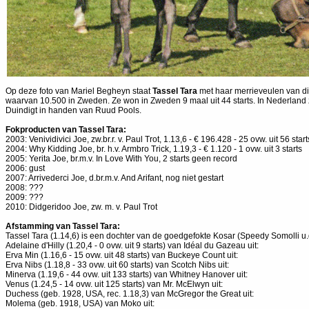
Op deze foto van Mariel Begheyn staat
Tassel Tara
met haar merrieveulen van dit
waarvan 10.500 in Zweden. Ze won in Zweden 9 maal uit 44 starts. In Nederland z
Duindigt in handen van Ruud Pools.
Fokproducten van Tassel Tara:
2003: Venividivici Joe, zw.br.r. v. Paul Trot, 1.13,6 - € 196.428 - 25 ovw. uit 56 start
2004: Why Kidding Joe, br. h.v. Armbro Trick, 1.19,3 - € 1.120 - 1 ovw. uit 3 starts
2005: Yerita Joe, br.m.v. In Love With You, 2 starts geen record
2006: gust
2007: Arrivederci Joe, d.br.m.v. And Arifant, nog niet gestart
2008: ???
2009: ???
2010: Didgeridoo Joe, zw. m. v. Paul Trot
Afstamming van Tassel Tara:
Tassel Tara (1.14,6) is een dochter van de goedgefokte Kosar (Speedy Somolli u.d.
Adelaine d'Hilly (1.20,4 - 0 ovw. uit 9 starts) van Idéal du Gazeau uit:
Erva Min (1.16,6 - 15 ovw. uit 48 starts) van Buckeye Count uit:
Erva Nibs (1.18,8 - 33 ovw. uit 60 starts) van Scotch Nibs uit:
Minerva (1.19,6 - 44 ovw. uit 133 starts) van Whitney Hanover uit:
Venus (1.24,5 - 14 ovw. uit 125 starts) van Mr. McElwyn uit:
Duchess (geb. 1928, USA, rec. 1.18,3) van McGregor the Great uit:
Molema (geb. 1918, USA) van Moko uit: