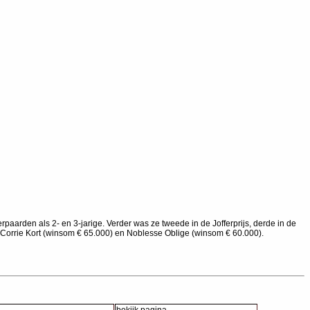
aarden als 2- en 3-jarige. Verder was ze tweede in de Jofferprijs, derde in de
r Corrie Kort (winsom € 65.000) en Noblesse Oblige (winsom € 60.000).