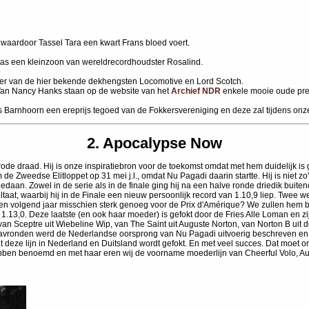
waardoor Tassel Tara een kwart Frans bloed voert.
as een kleinzoon van wereldrecordhoudster Rosalind.
er van de hier bekende dekhengsten Locomotive en Lord Scotch.
Van Nancy Hanks staan op de website van het
Archief NDR
enkele mooie oude pren
s Barnhoorn een ereprijs tegoed van de Fokkersvereniging en deze zal tijdens onz
2. Apocalypse Now
ode draad. Hij is onze inspiratiebron voor de toekomst omdat met hem duidelijk is
Zweedse Elitloppet op 31 mei j.l., omdat Nu Pagadi daarin startte. Hij is niet zo
edaan. Zowel in de serie als in de finale ging hij na een halve ronde driedik buit
ultaat, waarbij hij in de Finale een nieuw persoonlijk record van 1.10,9 liep. Twee
en volgend jaar misschien sterk genoeg voor de Prix d'Amérique? We zullen hem bl
.13,0. Deze laatste (en ook haar moeder) is gefokt door de Fries Alle Loman en zij
an Sceptre uit Wiebeline Wip, van The Saint uit Auguste Norton, van Norton B uit
avronden werd de Nederlandse oorsprong van Nu Pagadi uitvoerig beschreven en d
uit deze lijn in Nederland en Duitsland wordt gefokt. En met veel succes. Dat moet
en benoemd en met haar eren wij de voorname moederlijn van Cheerful Volo, Augus