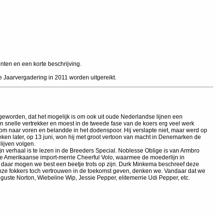
ten en een korte beschrijving.
e Jaarvergadering in 2011 worden uitgereikt.
 geworden, dat het mogelijk is om ook uit oude Nederlandse lijnen een
'n snelle vertrekker en moest in de tweede fase van de koers erg veel werk
enom naar voren en belandde in het dodenspoor. Hij verslapte niet, maar werd op
 weken later, op 13 juni, won hij met groot vertoon van macht in Denemarken de
ijven volgen.
n verhaal is te lezen in de Breeders Special. Noblesse Oblige is van Armbro
 de Amerikaanse import-merrie Cheerful Volo, waarmee de moederlijn in
aar mogen we best een beetje trots op zijn. Durk Minkema beschreef deze
 onze fokkers toch vertrouwen in de toekomst geven, denken we. Vandaar dat we
te Norton, Wiebeline Wip, Jessie Pepper, elitemerrie Udi Pepper, etc.