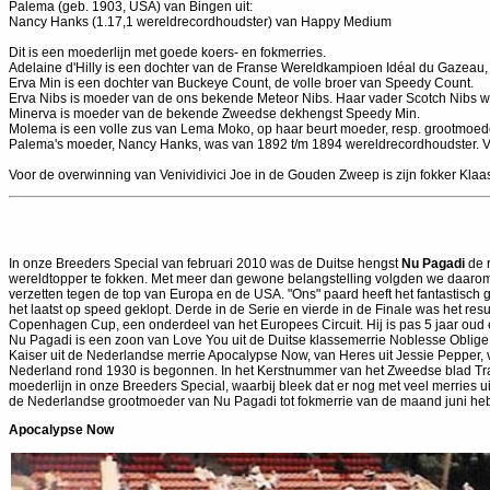
Palema (geb. 1903, USA) van Bingen uit:
Nancy Hanks (1.17,1 wereldrecordhoudster) van Happy Medium
Dit is een moederlijn met goede koers- en fokmerries.
Adelaine d'Hilly is een dochter van de Franse Wereldkampioen Idéal du Gazeau, 
Erva Min is een dochter van Buckeye Count, de volle broer van Speedy Count.
Erva Nibs is moeder van de ons bekende Meteor Nibs. Haar vader Scotch Nibs w
Minerva is moeder van de bekende Zweedse dekhengst Speedy Min.
Molema is een volle zus van Lema Moko, op haar beurt moeder, resp. grootmoed
Palema's moeder, Nancy Hanks, was van 1892 t/m 1894 wereldrecordhoudster. 
Voor de overwinning van Venividivici Joe in de Gouden Zweep is zijn fokker Klaa
In onze Breeders Special van februari 2010 was de Duitse hengst
Nu Pagadi
de r
wereldtopper te fokken. Met meer dan gewone belangstelling volgden we daarom de 
verzetten tegen de top van Europa en de USA. "Ons" paard heeft het fantastisch g
het laatst op speed geklopt. Derde in de Serie en vierde in de Finale was het res
Copenhagen Cup, een onderdeel van het Europees Circuit. Hij is pas 5 jaar oud 
Nu Pagadi is een zoon van Love You uit de Duitse klassemerrie Noblesse Oblige 1
Kaiser uit de Nederlandse merrie Apocalypse Now, van Heres uit Jessie Pepper, v
Nederland rond 1930 is begonnen. In het Kerstnummer van het Zweedse blad Tr
moederlijn in onze Breeders Special, waarbij bleek dat er nog met veel merries 
de Nederlandse grootmoeder van Nu Pagadi tot fokmerrie van de maand juni hebb
Apocalypse Now