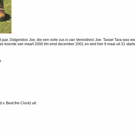
 jaar, Didgeridoo Joe, die een volle zus is van Venividivici Joe. Tassel Tara was
e koerste van maart 2000 t/m eind december 2001 en wist hier 9 maal uit 31 start
s
v. Beat the Clock) uit: