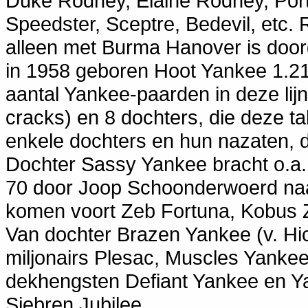
Duke Rodney, Elaine Rodney, Porte
Speedster, Sceptre, Bedevil, etc.
alleen met Burma Hanover is doorg
in 1958 geboren Hoot Yankee 1.2
aantal Yankee-paarden in deze lij
cracks) en 8 dochters, die deze 
enkele dochters en hun nazaten, di
Dochter Sassy Yankee bracht o.a.
70 door Joop Schoonderwoerd naa
komen voort Zeb Fortuna, Kobus 
Van dochter Brazen Yankee (v. Hic
miljonairs Plesac, Muscles Yanke
dekhengsten Defiant Yankee en Y
Siebren Jubilee.