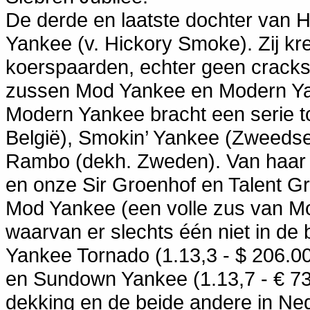
De derde en laatste dochter van H
Yankee (v. Hickory Smoke). Zij kr
koerspaarden, echter geen cracks.
zussen Mod Yankee en Modern Ya
Modern Yankee bracht een serie t
België), Smokin’ Yankee (Zweeds
Rambo (dekh. Zweden). Van haar s
en onze Sir Groenhof en Talent G
Mod Yankee (een volle zus van M
waarvan er slechts één niet in d
Yankee Tornado (1.13,3 - $ 206.00
en Sundown Yankee (1.13,7 - € 73.
dekking en de beide andere in Ne