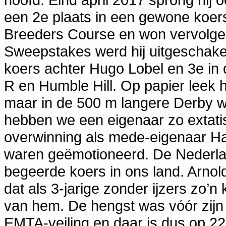
een 2e plaats in een gewone koers
Breeders Course en won vervolgen
Sweepstakes werd hij uitgeschakel
koers achter Hugo Lobel en 3e in
R en Humble Hill. Op papier leek 
maar in de 500 m langere Derby wa
hebben we een eigenaar zo extati
overwinning als mede-eigenaar Ha
waren geëmotioneerd. De Nederlan
begeerde koers in ons land. Arnol
dat als 3-jarige zonder ijzers zo’n
van hem. De hengst was vóór zij
EMTA-veiling en daar is dus op 2