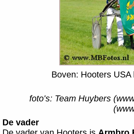
Boven: Hooters USA b
foto's: Team Huybers (www
(www
De vader
De vader van Hooters is
Armbro 