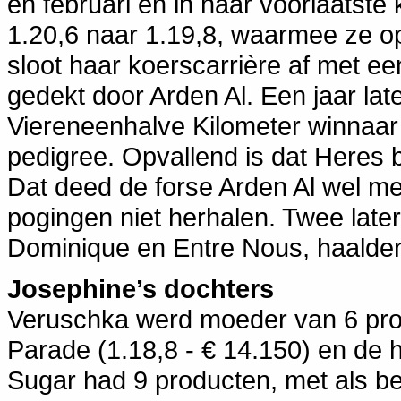
en februari en in haar voorlaatste
1.20,6 naar 1.19,8, waarmee ze o
sloot haar koerscarrière af met 
gedekt door Arden Al. Een jaar la
Viereneenhalve Kilometer winnaar
pedigree. Opvallend is dat Heres 
Dat deed de forse Arden Al wel met
pogingen niet herhalen. Twee late
Dominique en Entre Nous, haalde
Josephine’s dochters
Veruschka werd moeder van 6 prod
Parade (1.18,8 - € 14.150) en de 
Sugar had 9 producten, met als b