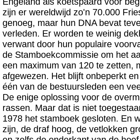
Engeland als koetspaard voor beg
zijn er wereldwijd zo'n 70.000 Fri
genoeg, maar hun DNA bevat teveel
verleden. Er worden te weinig dek
verwant door hun populaire voorv
de Stamboekcommissie om het aant
een maximum van 120 te zetten, m
afgewezen. Het blijft onbeperkt e
één van de bestuursleden een veel
De enige oplossing voor de overmat
rassen. Maar dat is niet toegestaa
1978 het stamboek gesloten. En wa
zijn, de draf hoog, de vetlokken gr
en zelfs de onderkant van de hoef 